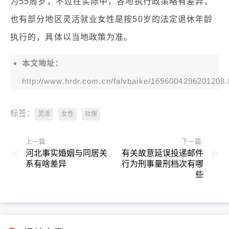
为55周岁，不过在实际中，各地执行政策略有差异，
也有部分地区灵活就业女性是按50岁的法定退休年龄
执行的，具体以当地政策为准。
本文地址：
http://www.hrdr.com.cn/falvbaike/1696004296201208.
标签：
灵活
女性
社保
上一篇:
下一篇:
河北事实婚姻与同居关
有关故意延误投递邮件
系有啥差异
行为刑事量刑档次有哪
些