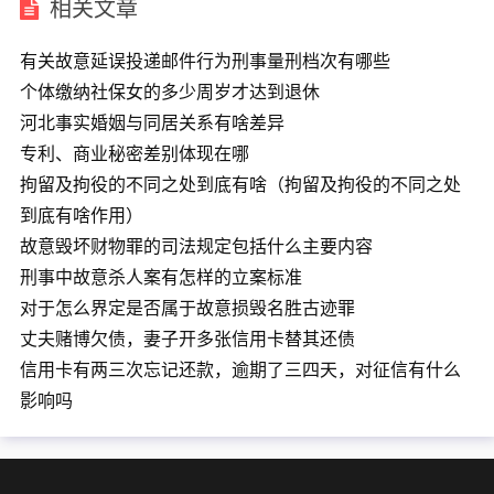
相关文章
有关故意延误投递邮件行为刑事量刑档次有哪些
个体缴纳社保女的多少周岁才达到退休
河北事实婚姻与同居关系有啥差异
专利、商业秘密差别体现在哪
拘留及拘役的不同之处到底有啥（拘留及拘役的不同之处
到底有啥作用）
故意毁坏财物罪的司法规定包括什么主要内容
刑事中故意杀人案有怎样的立案标准
对于怎么界定是否属于故意损毁名胜古迹罪
丈夫赌博欠债，妻子开多张信用卡替其还债
信用卡有两三次忘记还款，逾期了三四天，对征信有什么
影响吗