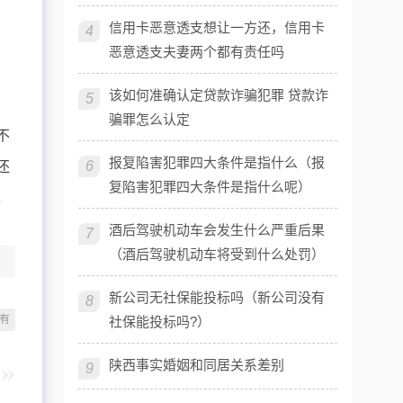
信用卡恶意透支想让一方还，信用卡
4
恶意透支夫妻两个都有责任吗
该如何准确认定贷款诈骗犯罪 贷款诈
5
骗罪怎么认定
不
报复陷害犯罪四大条件是指什么（报
6
还
复陷害犯罪四大条件是指什么呢）
，
酒后驾驶机动车会发生什么严重后果
7
（酒后驾驶机动车将受到什么处罚）
新公司无社保能投标吗（新公司没有
8
有
社保能投标吗?）
陕西事实婚姻和同居关系差别
9