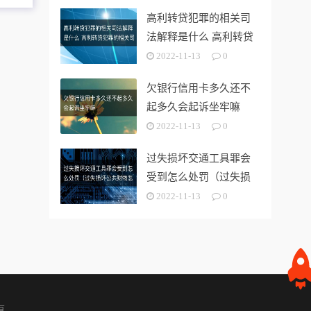
高利转贷犯罪的相关司
法解释是什么 高利转贷
犯罪的相关司法解释是
2022-11-13
0
什么意思
欠银行信用卡多久还不
起多久会起诉坐牢嘛
2022-11-13
0
过失损坏交通工具罪会
受到怎么处罚（过失损
坏公共财物怎么处理）
2022-11-13
0
版权所有