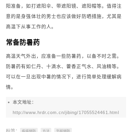
阳准备，如打遮阳伞、带遮阳镜、遮阳帽等。值得注
意的是身强体壮的男士也应该做好防晒措施，尤其是
高温下从事工作的人。
常备防暑药
高温天气外出，应准备一些防暑药，以备不时之需。
防暑药有如仁丹、十滴水、藿香正气水、风油精等。
可以在一旦出现中暑的情况下，进行简单处理缓解病
情。
本文地址：
http://www.hrdr.com.cn/jibing/17055524461.html
标签：
疾病预防
方法
怎样预防